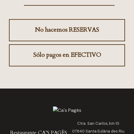
No hacemos RESERVAS
Sólo pagos en EFECTIVO
Ctra. San Carlos, km 10
07840 Santa Eulària des Riu
Restaurante CA’S PAGÈS