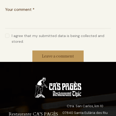
I agree that my submitted data is being collected and
stored.
Ctra. San Carlos, km 10
07840 Santa Eulària des Riu
Restaurante CA’S PAGÈS